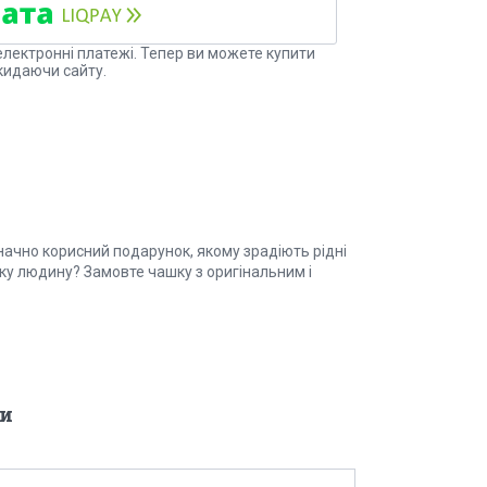
електронні платежі. Тепер ви можете купити
кидаючи сайту.
начно корисний подарунок, якому зрадіють рідні
зьку людину? Замовте чашку з оригінальним і
и