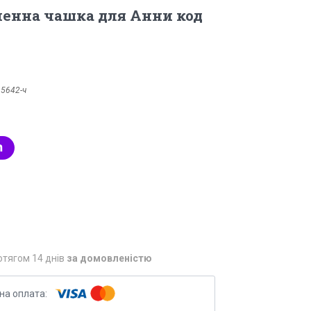
менна чашка для Анни код
:
5642-ч
отягом 14 днів
за домовленістю