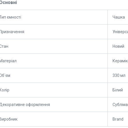
Основні
Тип ємності
Чашка
Призначення
Універс
Стан
Новий
Матеріал
Керамік
Об`єм
330 мл
Колір
Білий
Декоративне оформлення
Субліма
Виробник
Brand