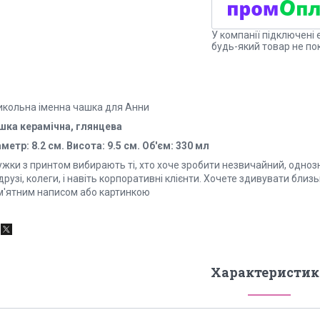
У компанії підключені 
будь-який товар не по
икольна іменна чашка для Анни
шка керамічна, глянцева
метр: 8.2 см. Висота: 9.5 см. Об'єм: 330 мл
ужки з принтом вибирають ті, хто хоче зробити незвичайний, одноз
друзі, колеги, і навіть корпоративні клієнти. Хочете здивувати бли
м'ятним написом або картинкою
Характеристик