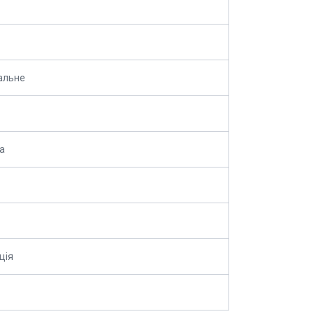
альне
а
ція