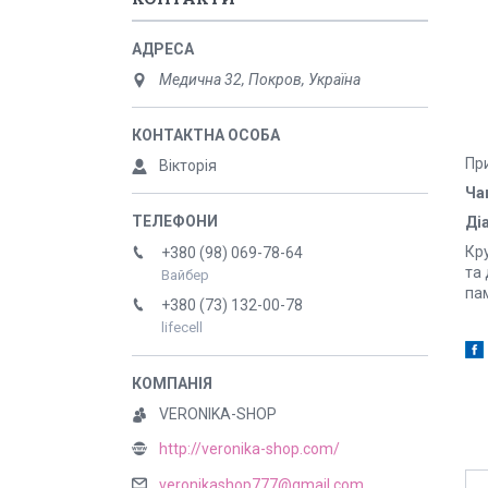
Медична 32, Покров, Україна
Пр
Вікторія
Ча
Діа
Кр
+380 (98) 069-78-64
та 
Вайбер
па
+380 (73) 132-00-78
lifecell
VERONIKA-SHOP
http://veronika-shop.com/
veronikashop777@gmail.com