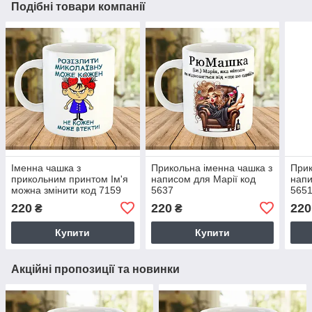
Подібні товари компанії
Іменна чашка з
Прикольна іменна чашка з
Прик
прикольним принтом Ім'я
написом для Марії код
напи
можна змінити код 7159
5637
565
220
220
220
₴
₴
Купити
Купити
Акційні пропозиції та новинки