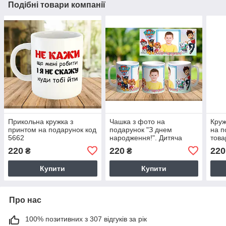
Подібні товари компанії
Прикольна кружка з
Чашка з фото на
Круж
принтом на подарунок код
подарунок "З днем
на п
5662
народження!". Дитяча
това
кружка
220
220
220
₴
₴
Купити
Купити
Про нас
100% позитивних з 307 відгуків за рік