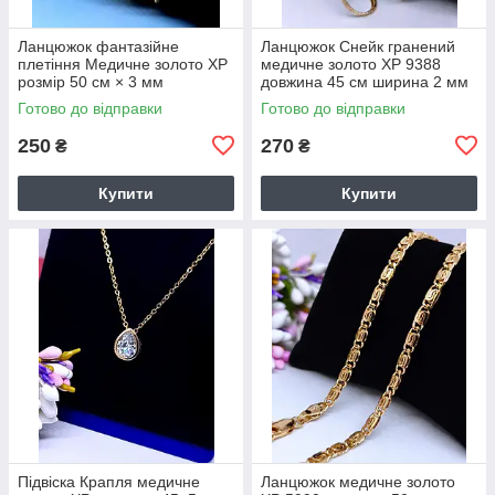
Ланцюжок фантазійне
Ланцюжок Снейк гранений
плетіння Медичне золото ХР
медичне золото ХР 9388
розмір 50 см × 3 мм
довжина 45 см ширина 2 мм
Лимонний відтінок 7892
позолота 18К
Готово до відправки
Готово до відправки
250
270
₴
₴
Купити
Купити
Підвіска Крапля медичне
Ланцюжок медичне золото