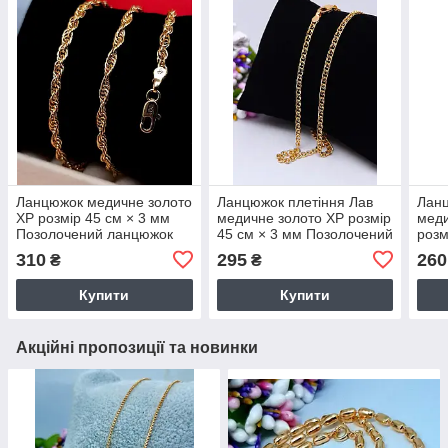
Ланцюжок медичне золото
Ланцюжок плетіння Лав
Ланц
ХР розмір 45 см × 3 мм
медичне золото ХР розмір
меди
Позолочений ланцюжок
45 см × 3 мм Позолочений
розм
7408
ланцюжок 7980
Позо
310
295
260
₴
₴
чоло
Купити
Купити
Акційні пропозиції та новинки