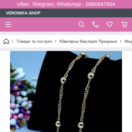
Viber, Telegram, WhatsApp - 0980697864
VERONIKA-SHOP
Товари та послуги
Ювелірна біжутерія Прикраси
Мед