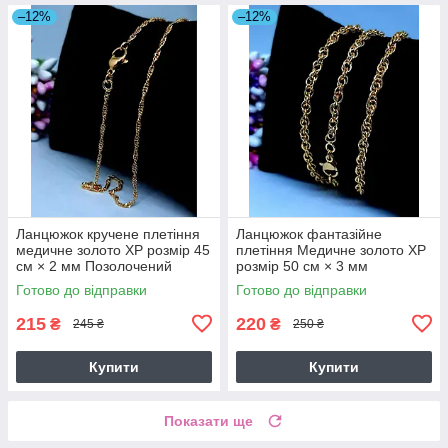
–12%
–12%
Ланцюжок кручене плетіння
Ланцюжок фантазійне
медичне золото ХР розмір 45
плетіння Медичне золото ХР
см × 2 мм Позолочений
розмір 50 см × 3 мм
ланцюжок 7875
Лимонний відтінок 7892
Готово до відправки
Готово до відправки
215
220
₴
₴
245 ₴
250 ₴
Купити
Купити
Показати ще