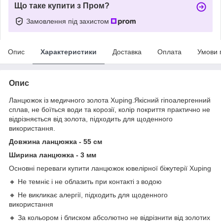
Що таке купити з Пром?
Замовлення під захистом
Опис
Характеристики
Доставка
Оплата
Умови 
Опис
Ланцюжок із медичного золота Xuping.Якісний гіпоалергенний
сплав, не боїться води та корозії, колір покриття практично не
відрізняється від золота, підходить для щоденного
використання.
Довжина ланцюжка - 55 см
Ширина ланцюжка - 3 мм
Основні переваги купити ланцюжок ювелірної біжутерії Xuping
🔸 Не темніє і не облазить при контакті з водою
🔸 Не викликає алергії, підходить для щоденного
використання
🔸 За кольором і блиском абсолютно не відрізнити від золотих