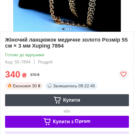
Жіночий ланцюжок медичне золото Розмір 55
см × 3 мм Xuping 7894
Готово до відправки
Код: 55-7894
Роздріб
340
₴
370 ₴
Економія
30 ₴
Залишилось
09:22:44
Купити
або
Купити з