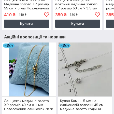
Медичне золото ХР розмір
плетіння медичне золото
меди
55 см × 5 мм Позолочений
ХР розмір 60 см × 3.5 мм
розм
ланцюжок 7891
Позолочений ланцюжок
Поз
410
350
385
₴
₴
440 ₴
380 ₴
7872
140
Купити
Купити
Акційні пропозиції та новинки
–15%
–15%
Ланцюжок медичне золото
Кулон Камінь 5 мм на
ХР розмір 40 см × 1 мм
силіконовій волосіні 45 см
Позолочений ланцюжок 7878
медичне золото Родій ХР
7556