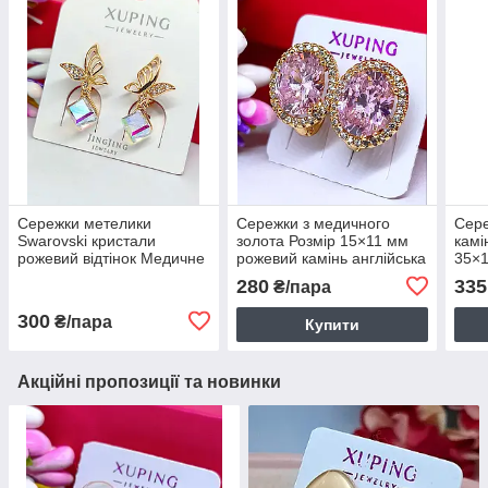
Сережки метелики
Сережки з медичного
Сере
Swarovski кристали
золота Розмір 15×11 мм
камі
рожевий відтінок Медичне
рожевий камінь англійська
35×1
золото Розмір 25×10 мм
застібка Бренд Xuping
заст
280
335
₴/пара
англійський замок Xuping
6138
6118
300
₴/пара
Купити
Акційні пропозиції та новинки