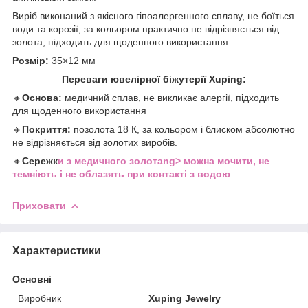
Виріб виконаний з якісного гіпоалергенного сплаву, не боїться
води та корозії, за кольором практично не відрізняється від
золота, підходить для щоденного використання.
Розмір:
35×12 мм
Переваги ювелірної біжутерії Xuping:
🔸
Основа:
медичний сплав, не викликає алергії, підходить
для щоденного використання
🔸
Покриття:
позолота 18 К, за кольором і блиском абсолютно
не відрізняється від золотих виробів.
🔸
Сережк
и з медичного золотаng> можна мочити, не
темніють і не облазять при контакті з водою
Приховати
Характеристики
Основні
Виробник
Xuping Jewelry