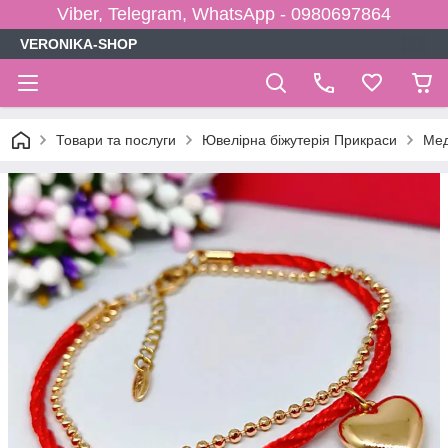
Viber, Telegram, WhatsApp - 0980697864
VERONIKA-SHOP
Товари та послуги
Ювелірна біжутерія Прикраси
Мед