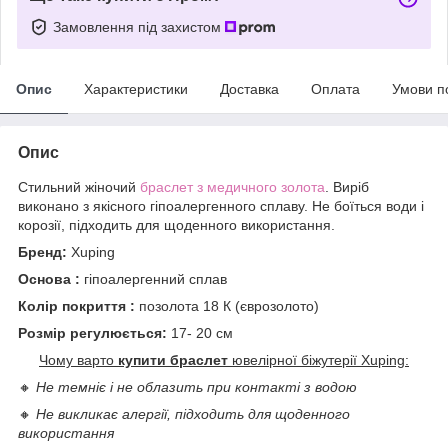
Замовлення під захистом
Опис
Характеристики
Доставка
Оплата
Умови п
Опис
Стильний жіночий
браслет з медичного золота
. Виріб
виконано з якісного гіпоалергенного сплаву. Не боїться води і
корозії, підходить для щоденного використання.
Бренд:
Xuping
Основа :
гіпоалергенний сплав
Колір покриття :
позолота 18 К (єврозолото)
Розмір регулюється:
17- 20 см
Чому варто
купити браслет
ювелірної біжутерії Xuping:
🔸
Не темніє і не облазить при контакті з водою
🔸
Не викликає алергії, підходить для щоденного
використання