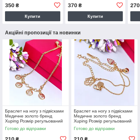
ширина 5 мм ХР 5822
ширина 10 мм ХР 5826
шири
350
370
270
₴
₴
Купити
Купити
Акційні пропозиції та новинки
Браслет на ногу з підвісками
Браслет на ногу з підвісками
Медичне золото бренд
Медичне золото бренд
Xuping Розмір регульований
Xuping Розмір регульований
24-29 см код 5849
24-28 см код 5850
Готово до відправки
Готово до відправки
210
210
₴
₴