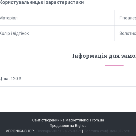
Користувальницькі характеристики
Матеріал
Гіпоале
Колір і відтінок
Золотис
Інформація для зам
Ціна:
120 ₴
Сайт створений на маркетплейсі
Prom.ua
Продавець на Bigl.ua
VERONIKA-SHOP |
Поскаржитися на контент
|
Політика конфіденційності