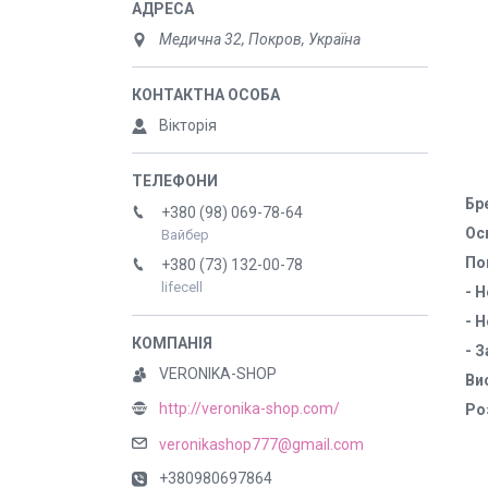
Медична 32, Покров, Україна
Вікторія
Бр
+380 (98) 069-78-64
Ос
Вайбер
По
+380 (73) 132-00-78
lifecell
- 
- 
- 
VERONIKA-SHOP
Ви
http://veronika-shop.com/
Ро
veronikashop777@gmail.com
+380980697864