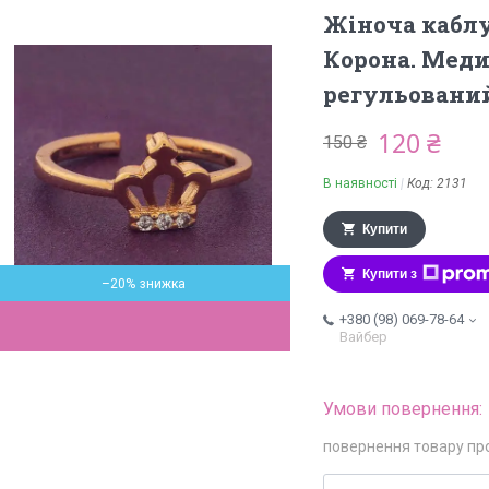
Жіноча каблу
Корона. Меди
регульований,
120 ₴
150 ₴
В наявності
Код:
2131
Купити
Купити з
–20%
+380 (98) 069-78-64
Вайбер
повернення товару пр