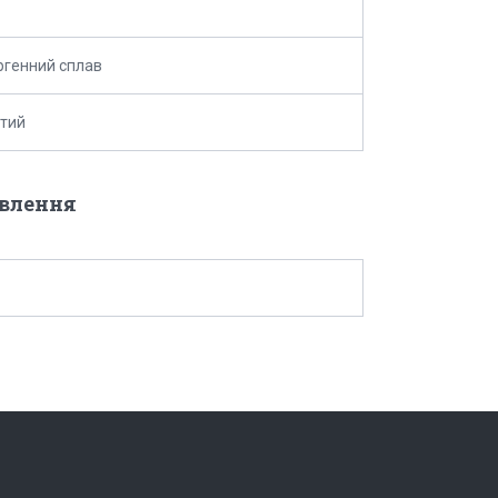
ргенний сплав
тий
овлення