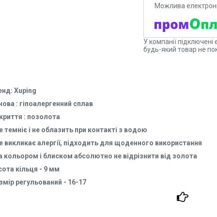
У компанії підключені 
будь-який товар не по
енд: Xuping
нова : гіпоалергенний сплав
криття : позолота
Не темніє і не облазить при контакті з водою
Не викликає алергії, підходить для щоденного використання
За кольором і блиском абсолютно не відрізнити від золота
сота кільця - 9 мм
змір регульований - 16-17