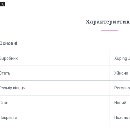
Характеристик
Основні
Виробник
Xuping 
Стать
Жіноча
Розмір кільця
Регуль
Стан
Новий
Покриття
Позоло