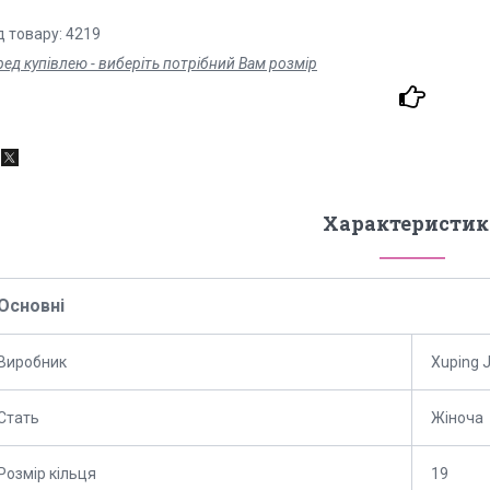
д товару: 4219
ед купівлею - виберіть потрібний Вам розмір
Характеристик
Основні
Виробник
Xuping 
Стать
Жіноча
Розмір кільця
19