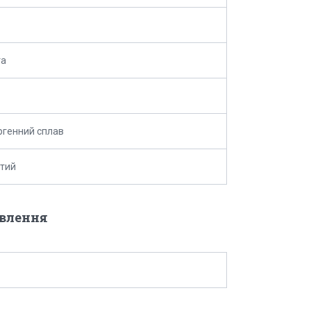
та
ргенний сплав
тий
овлення