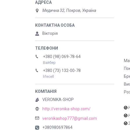
Медична 32, Покров, Україна
Вікторія
+380 (98) 069-78-64
Мат
Вайбер
Пок
+380 (73) 132-00-78
Бре
lifecell
Вис
Ро
VERONIKA-SHOP
Н
http://veronika-shop.com/
Н
veronikashop777@gmail.com
З
+380980697864