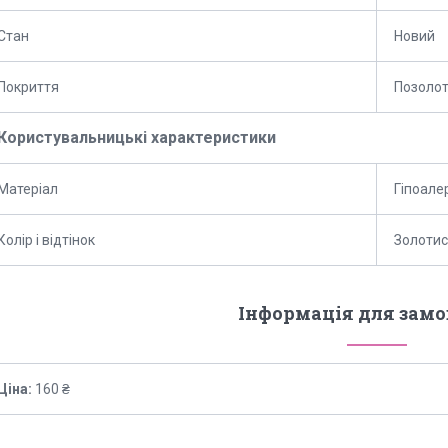
Стан
Новий
Покриття
Позоло
Користувальницькі характеристики
Матеріал
Гіпоале
Колір і відтінок
Золотис
Інформація для зам
Ціна:
160 ₴