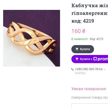
Каблучка жін
гіпоалергенни
код: 4219
160 ₴
В наявності
Код:
4219
Купити
Купити з
+380 (98) 069-78-64
Вайбер
повернення товару пр