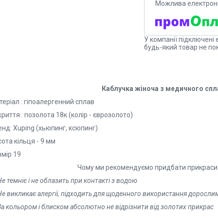
У компанії підключені 
будь-який товар не по
Каблучка жіноча з медичного спла
еріал : гіпоалергенний сплав
риття : позолота 18к (колір - єврозолото)
нд: Xuping (хьюпинг, ксюпинг)
ота кільця - 9 мм
змір 19
Чому ми рекомендуємо придбати прикраси
е темніє і не облазить при контакті з водою
е викликає алергії, підходить для щоденного використання дорослим
а кольором і блиском абсолютно не відрізнити від золотих прикрас