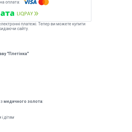
електронні платежі. Тепер ви можете купити
кидаючи сайту.
ву "Плетінка"
 з
медичного золота
:
 і дітям