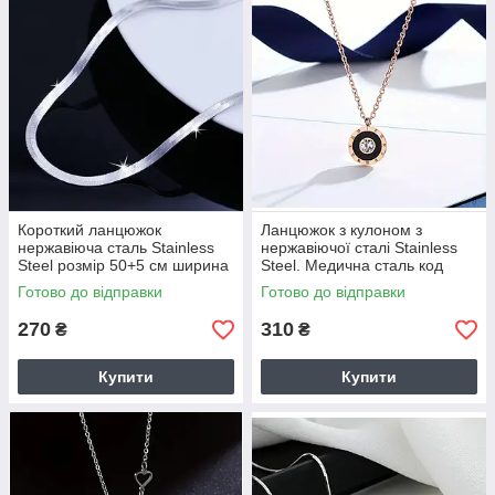
Короткий ланцюжок
Ланцюжок з кулоном з
нержавіюча сталь Stainless
нержавіючої сталі Stainless
Steel розмір 50+5 см ширина
Steel. Медична сталь код
3 мм Медична сталь код:
6695
Готово до відправки
Готово до відправки
1514
270
310
₴
₴
Купити
Купити