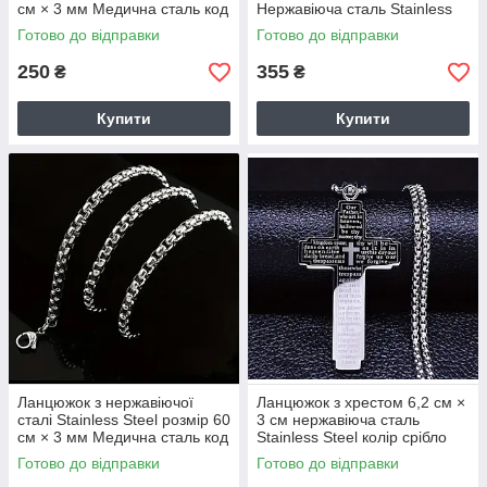
см × 3 мм Медична сталь код
Нержавіюча сталь Stainless
1588
Steel Медична сталь код
Готово до відправки
Готово до відправки
9258
250
355
₴
₴
Купити
Купити
Ланцюжок з нержавіючої
Ланцюжок з хрестом 6,2 см ×
сталі Stainless Steel розмір 60
3 см нержавіюча сталь
см × 3 мм Медична сталь код
Stainless Steel колір срібло
1260
Медична сталь код 9256
Готово до відправки
Готово до відправки