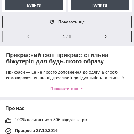
Купити
Купити
Показати ще
1
/ 6
Прекрасний світ прикрас: стильна
біжутерія для будь-якого образу
Прикраси — це не просто доповнення до одягу, а спосіб
самовираження, що підкреслює індивідуальність та стиль. У
сучасному світі біжутерія здобула особливу популярність
Показати все
завдяки своїй доступності, різноманітності та вражаючому
зовнішньому вигляду. Якщо ви шукаєте якісні сережки,
ланцюжки, кольє чи каблучки, магазин
Veronika-Shop
стане
ідеальним місцем для вдалих покупок.
Про нас
Стиль і якість за доступною ціною
100% позитивних з 306 відгуків за рік
У Veronika-Shop представлений широкий асортимент
прикрас:
браслети, підвіски, комплекти прикрас, буси
—
Працює з 27.10.2016