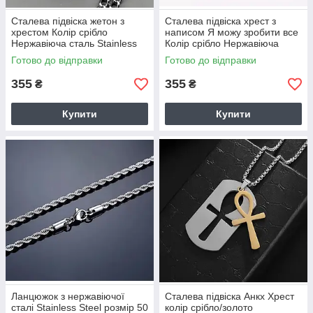
Сталева підвіска жетон з
Сталева підвіска хрест з
хрестом Колір срібло
написом Я можу зробити все
Нержавіюча сталь Stainless
Колір срібло Нержавіюча
Steel код 9560
сталь Stainless Steel код 9561
Готово до відправки
Готово до відправки
355
355
₴
₴
Купити
Купити
Ланцюжок з нержавіючої
Сталева підвіска Анкх Хрест
сталі Stainless Steel розмір 50
колір срібло/золото