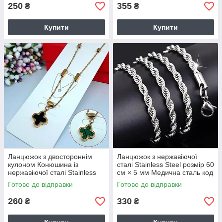
250
355
₴
₴
Купити
Купити
Ланцюжок з двостороннім
Ланцюжок з нержавіючої
кулоном Конюшина із
сталі Stainless Steel розмір 60
нержавіючої сталі Stainless
см × 5 мм Медична сталь код
Steel код 1407
1587
Готово до відправки
Готово до відправки
260
330
₴
₴