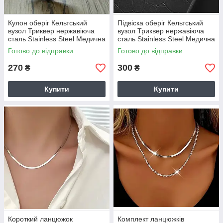
Кулон оберіг Кельтський
Підвіска оберіг Кельтський
вузол Триквер нержавіюча
вузол Триквер нержавіюча
сталь Stainless Steel Медична
сталь Stainless Steel Медична
сталь код 9252
сталь код 9253
Готово до відправки
Готово до відправки
270
300
₴
₴
Купити
Купити
Короткий ланцюжок
Комплект ланцюжків