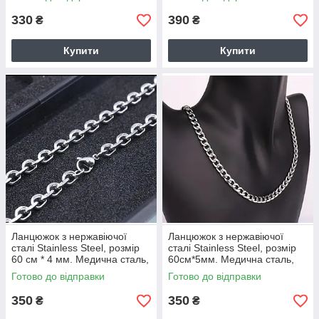
330
390
₴
₴
Купити
Купити
Ланцюжок з нержавіючої
Ланцюжок з нержавіючої
сталі Stainless Steel, розмір
сталі Stainless Steel, розмір
60 см * 4 мм. Медична сталь,
60см*5мм. Медична сталь,
код: 1566
код: 1570
Готово до відправки
Готово до відправки
350
350
₴
₴