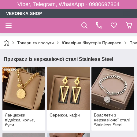
Viber, Telegram, WhatsApp - 0980697864
VERONIKA-SHOP
Товари та послуги
Ювелірна біжутерія Прикраси
При
Прикраси із нержавіючої сталі Stainless Steel
Ланцюжки,
Сережки, кафи
Браслети з
підвіски, кольє,
нержавіючої сталі
буси
Stainless Steel.
Прикраси на руку