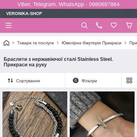
Viber, Telegram, WhatsApp - 0980697864
VERONIKA-SHOP
Товари та послуги
Ювелірна біжутерія Прикраси
При
Браслети з нержавіючої сталі Stainless Steel.
Прикраси на руку
Сортування
0
Фільтри