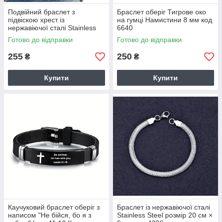
Подвійний браслет з
Браслет оберіг Тигрове око
підвіскою хрест із
на гумці Намистини 8 мм код
нержавіючої сталі Stainless
6640
Steel код 6717
Готово до відправки
Готово до відправки
255
250
₴
₴
Купити
Купити
Каучуковий браслет оберіг з
Браслет із нержавіючої сталі
написом "Не бійся, бо я з
Stainless Steel розмір 20 см ×