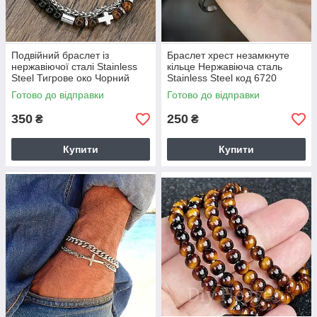
Подвійний браслет із
Браслет хрест незамкнуте
нержавіючої сталі Stainless
кільце Нержавіюча сталь
Steel Тигрове око Чорний
Stainless Steel код 6720
агат код 6719
Готово до відправки
Готово до відправки
350
250
₴
₴
Купити
Купити