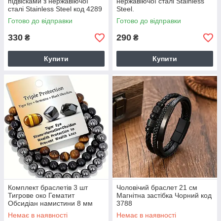
підвісками з нержавіючої
нержавіючої сталі Stainless
сталі Stainless Steel код 4289
Steel.
Готово до відправки
Готово до відправки
330
290
₴
₴
Купити
Купити
Комплект браслетів 3 шт
Чоловічий браслет 21 см
Тигрове око Гематит
Магнітна застібка Чорний код
Обсидіан намистини 8 мм
3788
код 6645
Немає в наявності
Немає в наявності