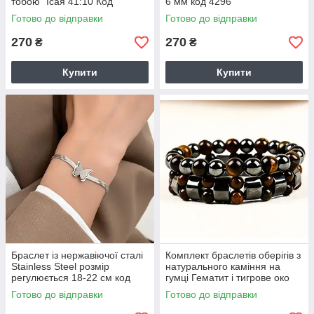
тобою" Ісая 41:10 Код
6 мм код 4296
товару: 6699
Готово до відправки
Готово до відправки
270
270
₴
₴
Купити
Купити
Браслет із нержавіючої сталі
Комплект браслетів оберігів з
Stainless Steel розмір
натурального каміння на
регулюється 18-22 см код
гумці Гематит і тигрове око
4297
код 6686
Готово до відправки
Готово до відправки