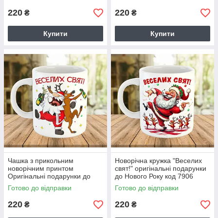
220
220
₴
₴
Купити
Купити
Чашка з прикольним
Новорічна кружка "Веселих
новорічним принтом
свят!" оригінальні подарунки
Оригінальні подарунки до
до Нового Року код 7906
Нового Року код 7905
Готово до відправки
Готово до відправки
220
220
₴
₴