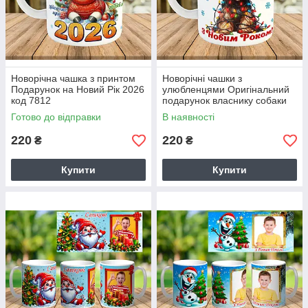
Новорічна чашка з принтом
Новорічні чашки з
Подарунок на Новий Рік 2026
улюбленцями Оригінальний
код 7812
подарунок власнику собаки
на Новий Рік код 7909
Готово до відправки
В наявності
220
220
₴
₴
Купити
Купити